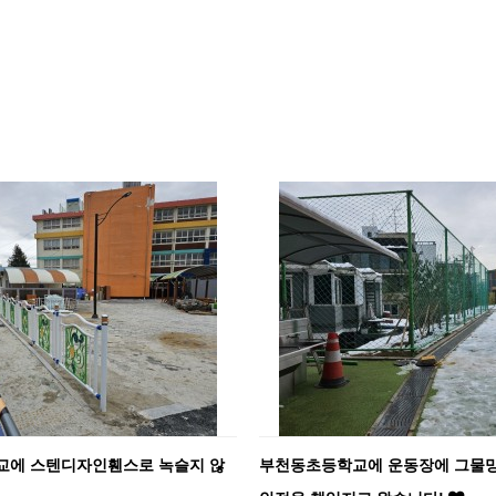
교에 스텐디자인휀스로 녹슬지 않
부천동초등학교에 운동장에 그물