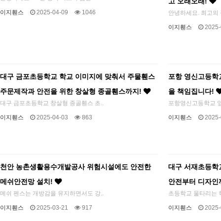
고 오래오래!
이지휀스
2025-04-09
1046
안녕하세요. 최고의 
이지휀스
2025-
대구 금포초등학교 학교 이미지에 맞춰서 주물휀스
포항 영신고등학
주문제작과 안전을 위한 창살형 종골휀스까지!
을 책임집니다!
대구 금포초등학교 창살형 종골휀스 초..
포항영신고등학교 앞 
이지휀스
2025-04-03
863
이지휀스
2025-
천안 농촌생활용수개발공사 위험시설에도 안전한
대구 서재초등학
메쉬안전망 설치!
안전부터 디자인
메쉬 펜스는 개방감을 유지하면서도 강..
초등학교 울타리는 학
이지휀스
2025-03-21
917
이지휀스
2025-