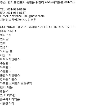
주소 : 경기도 김포시 통진읍 귀전리 26-6 (애기봉로 661-24)
TEL : 031-982-8186
FAX : 031-984-8187
E-MAIL :
ezfence8186@naver.com
개인정보책임관리자 : 심건우
COPYRIGHT @ 2021 이지휀스 ALL RIGHTS RESERVED.
(주)이지테크
회사소개
인사말
연혁
인증서
오시는 길
제품소개
아트디자인휀스
주물휀스
목재휀스
스텐휀스
혼합디자인휀스
강화유리휀스
가드휀스,어린이보호구역
벤치, 대문
방음벽
그 외 디자인
금속제기타제품
시공갤러리