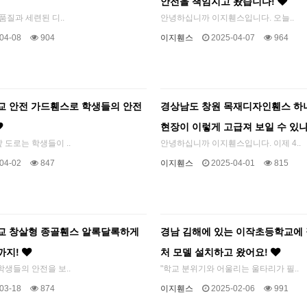
안전을 책임지고 왔습니다!
품질과 세련된 디..
안녕하십니까 이지휀스입니다. 오늘..
04-08
904
이지휀스
2025-04-07
964
교 안전 가드휀스로 학생들의 안전
경상남도 창원 목재디자인휀스 하
현장이 이렇게 고급져 보일 수 있
도로는 학생들이 ..
안녕하십니까 이지휀스입니다. 이제 4..
04-02
847
이지휀스
2025-04-01
815
교 창살형 종골휀스 알록달록하게
경남 김해에 있는 이작초등학교에
까지!
처 모델 설치하고 왔어요!
생들의 안전을 보..
"학교 분위기와 어울리는 울타리가 필..
03-18
874
이지휀스
2025-02-06
991