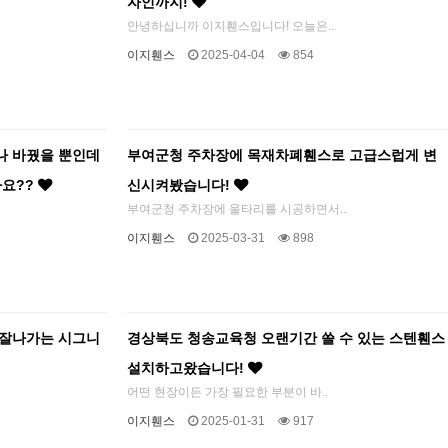
자인까지!
안녕하십니까 이지휀스입니다! 오늘은..
이지휀스
2025-04-04
854
나 바꿨을 뿐인데
부여군청 주차장에 목재차폐휀스로 고급스럽게 변
나요??
신시켜봤습니다!
부여군청 주차장에 울타리를 시공하면서..
이지휀스
2025-03-31
898
 잘나가는 시그니
경상북도 청송교육청 오랜기간 쓸 수 있는 스텐휀스
설치하고왔습니다!
어떤 현장이든 가장 필요한 부분이 바..
이지휀스
2025-01-31
917