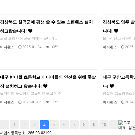
경상북도 칠곡군에 평생 쓸 수 있는 스텐휀스 설치
경상북도 영주 
하고왔습니다!
니다!
도로 보행자 안전을 위해서 울타리 ..
울타리펜스 시공이 필
이지휀스
2025-01-24
1069
이지휀스
2025-
대구 반야월 초등학교에 아이들의 안전을 위해 풋살
대구 구암고등학
장 설치하고 왔습니다!
다!
울타리망 풋살장의 그물망은 풋살장 주..
창살형 그물망휀스는 
이지휀스
2025-01-06
1175
이지휀스
2024-
1
2
3
5
6
7
8
9
10
4
대표 : 심
사업자등록번호 : 286-03-02199