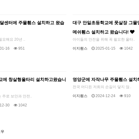
발달센터에 주물휀스 설치하고 왔습
대구 안일초등학교에 풋살장 그물망
메쉬휀스 설치하고 왔습니다!
요해요 20년 ..
아이들의 안전을 위해 꼭 필요한 울타..
01-16
951
이지휀스
2025-01-15
1042
교에 창살형울타리 설치하고왔습니
영양군에 자작나무 주물휀스 설치
전국 어디든 저희의 손길이 닿지 않..
이지휀스
2024-12-24
910
주로 보안과 안전..
12-30
1042
건우