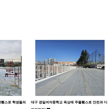
망휀스로 학생들의
대구 경일여자중학교 옥상에 주물휀스로 안전과 디