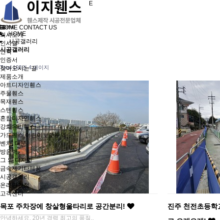
NEW PARADIGM EZTECH FENCE
휀스제작 시공전문업체
이지테크
home
HOME
CONTACT US
HOME
회사소개
시공갤러리
인사말
시공갤러리
연혁
인증서
Total 193건
4 페이지
찾아오시는 길
제품소개
아트디자인휀스
주물휀스
목재휀스
스텐휀스
혼합디자인휀스
강화유리휀스
가드휀스,어린이보호구역
벤치, 대문
방음벽
그 외 디자인
금속제기타제품
시공갤러리
온라인견적
고객센터
목포 주차장에 창살형울타리로 공간분리!
진주 천전초등학
안녕하세요. 20년 경력 최고의 품질..