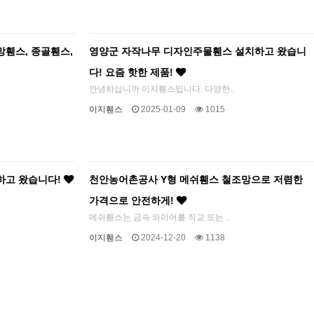
휀스, 종골휀스,
영양군 자작나무 디자인주물휀스 설치하고 왔습니
다! 요즘 핫한 제품!
안녕하십니까 이지휀스입니다. 다양한..
이지휀스
2025-01-09
1015
하고 왔습니다!
천안농어촌공사 Y형 메쉬휀스 철조망으로 저렴한
가격으로 안전하게!
메쉬휀스는 금속 와이어를 직교 또는 ..
이지휀스
2024-12-20
1138