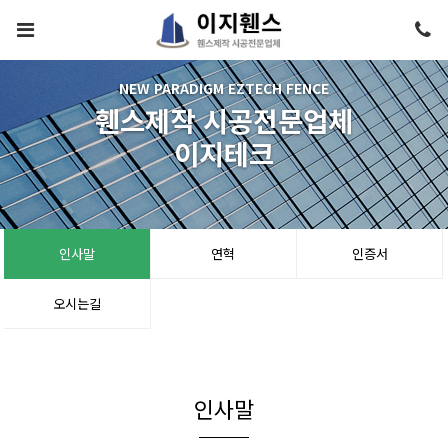
NEW PARADIGM EZTECH FENCE
휀스제작 시공전문업체
이지테크
인사말
연혁
인증서
오시는길
인사말